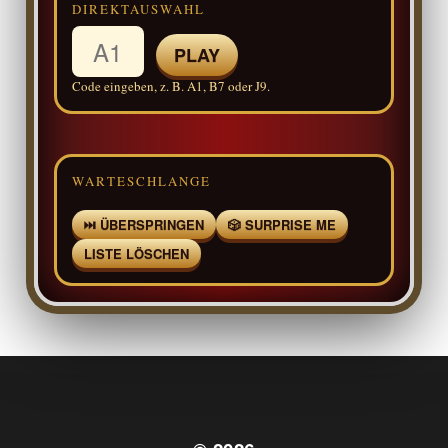
DIREKTAUSWAHL
PLAY
Code eingeben, z. B. A1, B7 oder J9.
WARTESCHLANGE
⏭ ÜBERSPRINGEN
🎲 SURPRISE ME
LISTE LÖSCHEN