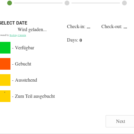
SELECT DATE
Check-in:
...
Check-out:
...
Wird geladen...
owered by
Booking Calendar
Days:
0
-
Verfügbar
-
Gebucht
-
Ausstehend
·
-
Zum Teil ausgebucht
Next